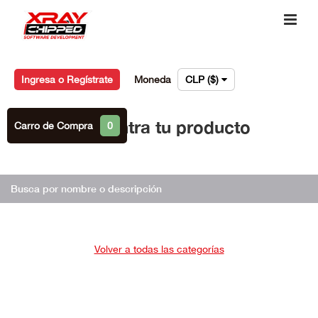
Ingresa o Regístrate
Moneda
CLP ($)
Encuentra tu producto
Carro de Compra
0
Volver a todas las categorías