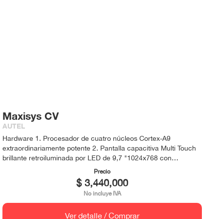
Maxisys CV
AUTEL
Hardware 1. Procesador de cuatro núcleos Cortex-A9
extraordinariamente potente 2. Pantalla capacitiva Multi Touch
brillante retroiluminada por LED de 9,7 "1024x768 con
tecnología IPS 3. Unidad de estado sólido interna confiable y
Precio
rápida de 32 GB para un mejor rendimiento 4. Cámara trasera
$ 3,440,000
incorporada de 5 megapíxeles con enfoque automático y
No incluye IVA
linterna 5. Wi-Fi 802.11n de doble banda (2,4 GHz y 5,0 GHz)
para acceder a sus recursos web favoritos 6. El exclusivo
Ver detalle / Comprar
diseño ergonómico resistente del taller presenta una fuerte