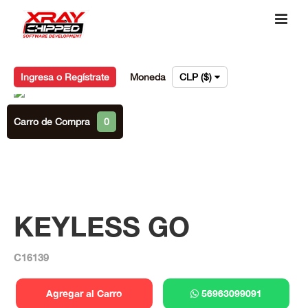
Ingresa o Regístrate
Moneda
CLP ($)
Carro de Compra
0
KEYLESS GO
C16139
Agregar al Carro
56963099091