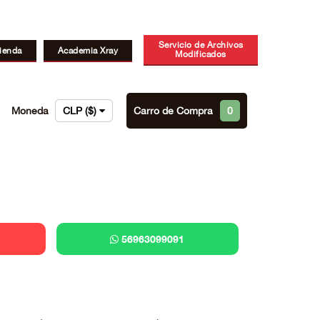
Servicio de Archivos
ienda
Academia Xray
Modificados
Moneda
CLP ($)
Carro de Compra
0
56963099091