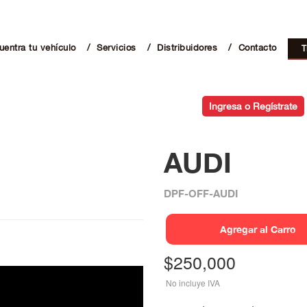
uentra tu vehículo
/
Servicios
/
Distribuidores
/
Contacto
T
Ingresa o Regístrate
AUDI
DPF-OFF-AUDI
Agregar al Carro
$
250,000
No incluye IVA