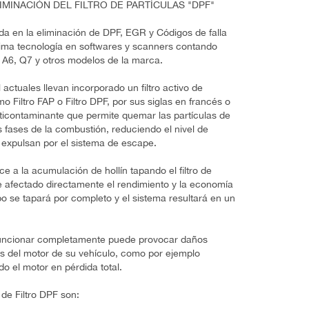
IMINACIÓN DEL FILTRO DE PARTÍCULAS "DPF"
 en la eliminación de DPF, EGR y Códigos de falla
tima tecnología en softwares y scanners contando
 A6, Q7 y otros modelos de la marca.
actuales llevan incorporado un filtro activo de
 Filtro FAP o Filtro DPF, por sus siglas en francés o
nticontaminante que permite quemar las partículas de
 fases de la combustión, reduciendo el nivel de
 expulsan por el sistema de escape.
e a la acumulación de hollín tapando el filtro de
 ve afectado directamente el rendimiento y la economía
o se tapará por completo y el sistema resultará en un
de funcionar completamente puede provocar daños
es del motor de su vehículo, como por ejemplo
do el motor en pérdida total.
 de Filtro DPF son: